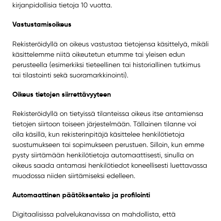
kirjanpidollisia tietoja 10 vuotta.
Vastustamisoikeus
Rekisteröidyllä on oikeus vastustaa tietojensa käsittelyä, mikäli
käsittelemme niitä oikeutetun etumme tai yleisen edun
perusteella (esimerkiksi tieteellinen tai historiallinen tutkimus
tai tilastointi sekä suoramarkkinointi).
Oikeus tietojen siirrettävyyteen
Rekisteröidyllä on tietyissä tilanteissa oikeus itse antamiensa
tietojen siirtoon toiseen järjestelmään. Tällainen tilanne voi
olla käsillä, kun rekisterinpitäjä käsittelee henkilötietoja
suostumukseen tai sopimukseen perustuen. Silloin, kun emme
pysty siirtämään henkilötietoja automaattisesti, sinulla on
oikeus saada antamasi henkilötiedot koneellisesti luettavassa
muodossa niiden siirtämiseksi edelleen.
Automaattinen päätöksenteko ja profilointi
Digitaalisissa palvelukanavissa on mahdollista, että