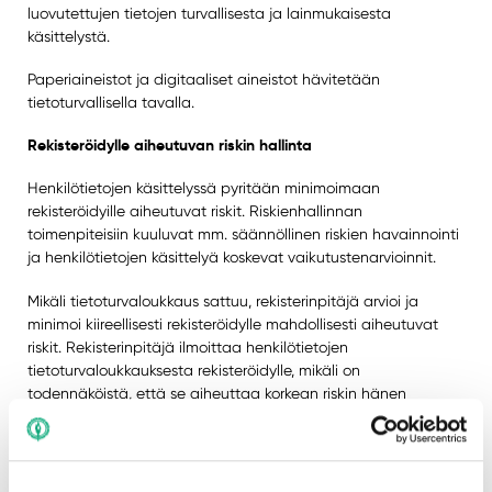
luovutettujen tietojen turvallisesta ja lainmukaisesta
käsittelystä.
Paperiaineistot ja digitaaliset aineistot hävitetään
tietoturvallisella tavalla.
Rekisteröidylle aiheutuvan riskin hallinta
Henkilötietojen käsittelyssä pyritään minimoimaan
rekisteröidyille aiheutuvat riskit. Riskienhallinnan
toimenpiteisiin kuuluvat mm. säännöllinen riskien havainnointi
ja henkilötietojen käsittelyä koskevat vaikutustenarvioinnit.
Mikäli tietoturvaloukkaus sattuu, rekisterinpitäjä arvioi ja
minimoi kiireellisesti rekisteröidylle mahdollisesti aiheutuvat
riskit. Rekisterinpitäjä ilmoittaa henkilötietojen
tietoturvaloukkauksesta rekisteröidylle, mikäli on
todennäköistä, että se aiheuttaa korkean riskin hänen
oikeuksilleen ja vapauksilleen.
Rekisteröityjen oikeudet ja oikeuksien käyttäminen