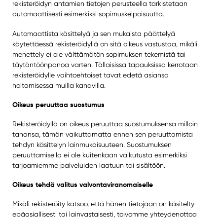
rekisteröidyn antamien tietojen perusteella tarkistetaan
automaattisesti esimerkiksi sopimuskelpoisuutta.
Automaattista käsittelyä ja sen mukaista päättelyä
käytettäessä rekisteröidyllä on sitä oikeus vastustaa, mikäli
menettely ei ole välttämätön sopimuksen tekemistä tai
täytäntöönpanoa varten. Tällaisissa tapauksissa kerrotaan
rekisteröidylle vaihtoehtoiset tavat edetä asiansa
hoitamisessa muilla kanavilla.
Oikeus peruuttaa suostumus
Rekisteröidyllä on oikeus peruuttaa suostumuksensa milloin
tahansa, tämän vaikuttamatta ennen sen peruuttamista
tehdyn käsittelyn lainmukaisuuteen. Suostumuksen
peruuttamisella ei ole kuitenkaan vaikutusta esimerkiksi
tarjoamiemme palveluiden laatuun tai sisältöön.
Oikeus tehdä valitus valvontaviranomaiselle
Mikäli rekisteröity katsoo, että hänen tietojaan on käsitelty
epäasiallisesti tai lainvastaisesti, toivomme yhteydenottoa