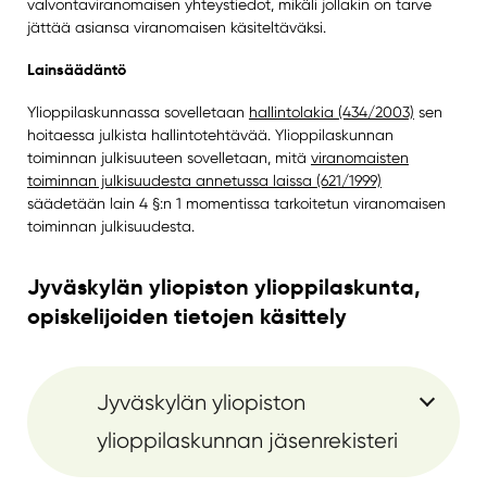
valvontaviranomaisen yhteystiedot, mikäli jollakin on tarve
jättää asiansa viranomaisen käsiteltäväksi.
Lainsäädäntö
Ylioppilaskunnassa sovelletaan
hallintolakia (434/2003)
sen
hoitaessa julkista hallintotehtävää. Ylioppilaskunnan
toiminnan julkisuuteen sovelletaan, mitä
viranomaisten
toiminnan julkisuudesta annetussa laissa (621/1999)
säädetään lain 4 §:n 1 momentissa tarkoitetun viranomaisen
toiminnan julkisuudesta.
Jyväskylän yliopiston ylioppilaskunta,
opiskelijoiden tietojen käsittely
Jyväskylän yliopiston
ylioppilaskunnan jäsenrekisteri