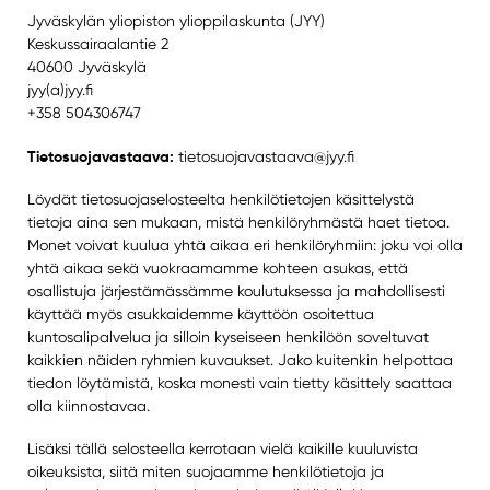
Jyväskylän yliopiston ylioppilaskunta (JYY)
Keskussairaalantie 2
40600 Jyväskylä
jyy(a)jyy.fi
+358 504306747
Tietosuojavastaava:
tietosuojavastaava@jyy.fi
Löydät tietosuojaselosteelta henkilötietojen käsittelystä
tietoja aina sen mukaan, mistä henkilöryhmästä haet tietoa.
Monet voivat kuulua yhtä aikaa eri henkilöryhmiin: joku voi olla
yhtä aikaa sekä vuokraamamme kohteen asukas, että
osallistuja järjestämässämme koulutuksessa ja mahdollisesti
käyttää myös asukkaidemme käyttöön osoitettua
kuntosalipalvelua ja silloin kyseiseen henkilöön soveltuvat
kaikkien näiden ryhmien kuvaukset. Jako kuitenkin helpottaa
tiedon löytämistä, koska monesti vain tietty käsittely saattaa
olla kiinnostavaa.
Lisäksi tällä selosteella kerrotaan vielä kaikille kuuluvista
oikeuksista, siitä miten suojaamme henkilötietoja ja