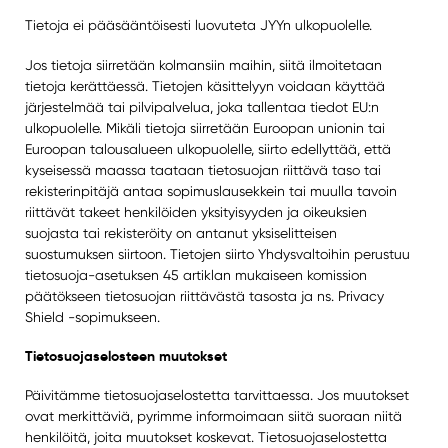
Tietoja ei pääsääntöisesti luovuteta JYYn ulkopuolelle.
Jos tietoja siirretään kolmansiin maihin, siitä ilmoitetaan
tietoja kerättäessä. Tietojen käsittelyyn voidaan käyttää
järjestelmää tai pilvipalvelua, joka tallentaa tiedot EU:n
ulkopuolelle. Mikäli tietoja siirretään Euroopan unionin tai
Euroopan talousalueen ulkopuolelle, siirto edellyttää, että
kyseisessä maassa taataan tietosuojan riittävä taso tai
rekisterinpitäjä antaa sopimuslausekkein tai muulla tavoin
riittävät takeet henkilöiden yksityisyyden ja oikeuksien
suojasta tai rekisteröity on antanut yksiselitteisen
suostumuksen siirtoon. Tietojen siirto Yhdysvaltoihin perustuu
tietosuoja-asetuksen 45 artiklan mukaiseen komission
päätökseen tietosuojan riittävästä tasosta ja ns. Privacy
Shield -sopimukseen.
Tietosuojaselosteen muutokset
Päivitämme tietosuojaselostetta tarvittaessa. Jos muutokset
ovat merkittäviä, pyrimme informoimaan siitä suoraan niitä
henkilöitä, joita muutokset koskevat. Tietosuojaselostetta