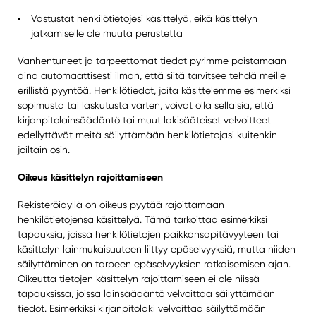
Vastustat henkilötietojesi käsittelyä, eikä käsittelyn
jatkamiselle ole muuta perustetta
Vanhentuneet ja tarpeettomat tiedot pyrimme poistamaan
aina automaattisesti ilman, että siitä tarvitsee tehdä meille
erillistä pyyntöä. Henkilötiedot, joita käsittelemme esimerkiksi
sopimusta tai laskutusta varten, voivat olla sellaisia, että
kirjanpitolainsäädäntö tai muut lakisääteiset velvoitteet
edellyttävät meitä säilyttämään henkilötietojasi kuitenkin
joiltain osin.
Oikeus käsittelyn rajoittamiseen
Rekisteröidyllä on oikeus pyytää rajoittamaan
henkilötietojensa käsittelyä. Tämä tarkoittaa esimerkiksi
tapauksia, joissa henkilötietojen paikkansapitävyyteen tai
käsittelyn lainmukaisuuteen liittyy epäselvyyksiä, mutta niiden
säilyttäminen on tarpeen epäselvyyksien ratkaisemisen ajan.
Oikeutta tietojen käsittelyn rajoittamiseen ei ole niissä
tapauksissa, joissa lainsäädäntö velvoittaa säilyttämään
tiedot. Esimerkiksi kirjanpitolaki velvoittaa säilyttämään