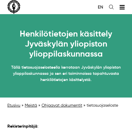
Siirry
EN
sisältöön
Avaa
haku
Henkilötietojen käsittely
Jyväskylän yliopiston
ylioppilaskunnassa
Tällä tietosuojaselosteella kerrotaan Jyväskylän yliopiston
ylioppilaskunnassa ja sen eri toiminnoissa tapahtuvasta
henkilötietojen käsittelystä.
Etusivu
»
Meistä
»
Ohjaavat dokumentit
»
tietosuojaseloste
Rekisterinpitäjä
: