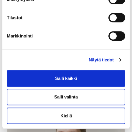
Hallituksen jäsen
lassi.karjalainen@jyy.fi
Tilastot
Yritysyhteistyö.
Markkinointi
Henkilökunta
Ilokiven toimistolla palvelevat opiskelijoiden neuvonnasta ja
Näytä tiedot
muista käytännön asioista vastaavat asiantuntijat.
Salli kaikki
Salli valinta
Kiellä