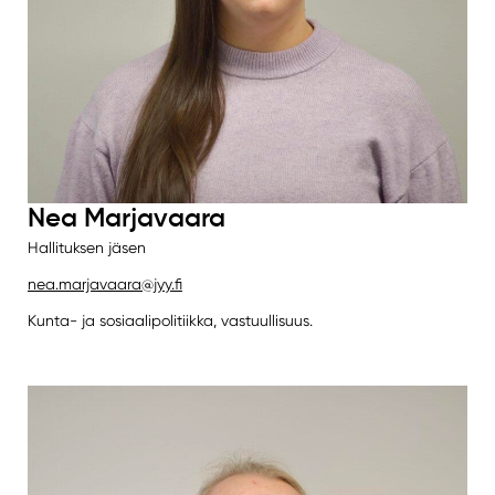
Nea Marjavaara
Hallituksen jäsen
nea.marjavaara@jyy.fi
Kunta- ja sosiaalipolitiikka, vastuullisuus.