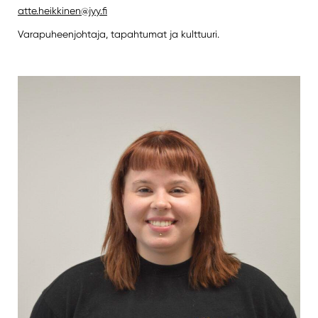
atte.heikkinen@jyy.fi
Varapuheenjohtaja, tapahtumat ja kulttuuri.