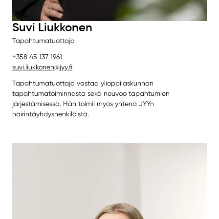
Suvi Liukkonen
Tapahtumatuottaja
+358 45 137 1961
suvi.liukkonen@jyy.fi
Tapahtumatuottaja vastaa ylioppilaskunnan
tapahtumatoiminnasta sekä neuvoo tapahtumien
järjestämisessä. Hän toimii myös yhtenä JYYn
häirintäyhdyshenkilöistä.