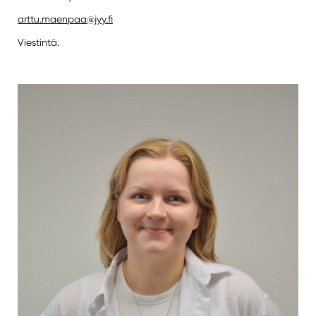
arttu.maenpaa@jyy.fi
Viestintä.