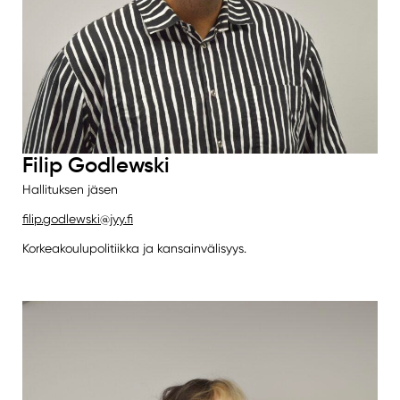
Filip Godlewski
Hallituksen jäsen
filip.godlewski@jyy.fi
Korkeakoulupolitiikka ja kansainvälisyys.