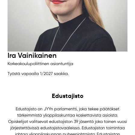
Ira Vainikainen
Korkeakoulupoliittinen asiantuntija
Työstä vapaalla 1/2027 saakka.
Edustajisto
Edustajisto on JYYn parlamentti, joka tekee päätökset
tärkeimmistä ylioppilaskuntaa koskettavista asioista.
Opiskelijat valitsevat edustajiston 39 jäsentä joka toinen vuosi
järjestettävissä edustajistovaaleissa. Edustajiston toimintaa
johtaa ylioppilaskunnan puheenjohtajisto. Edustajiston