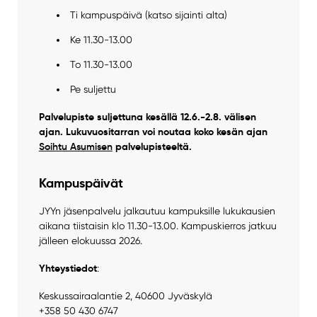
Ti kampuspäivä (katso sijainti alta)
Ke 11.30-13.00
To 11.30-13.00
Pe suljettu
Palvelupiste suljettuna kesällä 12.6.-2.8. välisen
ajan. Lukuvuositarran voi noutaa koko kesän ajan
Soihtu Asumisen
palvelupisteeltä.
Kampuspäivät
JYYn jäsenpalvelu jalkautuu kampuksille lukukausien
aikana tiistaisin klo 11.30-13.00. Kampuskierros jatkuu
jälleen elokuussa 2026.
Yhteystiedot
:
Keskussairaalantie 2, 40600 Jyväskylä
+358 50 430 6747