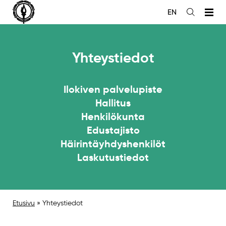
Siirry
EN
sisältöön
Avaa
haku
Yhteystiedot
Ilokiven palvelupiste
Hallitus
Henkilökunta
Edustajisto
Häirintäyhdyshenkilöt
Laskutustiedot
Etusivu
»
Yhteystiedot