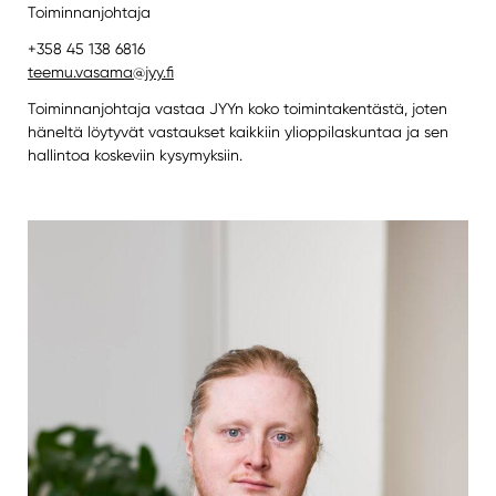
Toiminnanjohtaja
+358 45 138 6816
teemu.vasama@jyy.fi
Toiminnanjohtaja vastaa JYYn koko toimintakentästä, joten
häneltä löytyvät vastaukset kaikkiin ylioppilaskuntaa ja sen
hallintoa koskeviin kysymyksiin.