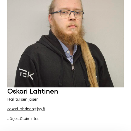
Oskari Lahtinen
Hallituksen jäsen
oskari.lahtinen@jyy.fi
Järjestötoiminta.