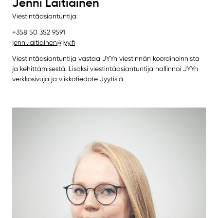
Jenni Laitiainen
Viestintäasiantuntija
+358 50 352 9591
jenni.laitiainen@jyy.fi
Viestintäasiantuntija vastaa JYYn viestinnän koordinoinnista
ja kehittämisestä. Lisäksi viestintäasiantuntija hallinnoi JYYn
verkkosivuja ja viikkotiedote Jyytisiä.