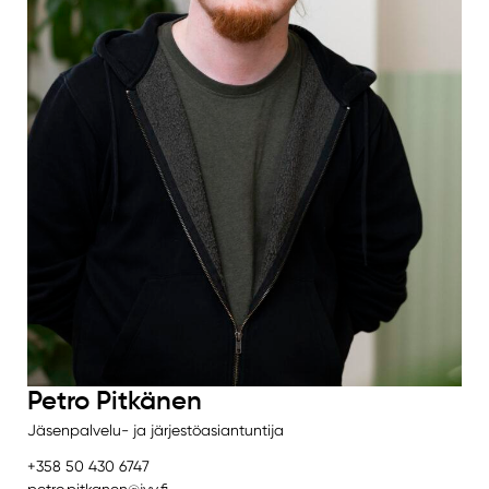
Petro Pitkänen
Jäsenpalvelu- ja järjestöasiantuntija
+358 50 430 6747
petro.pitkanen@jyy.fi