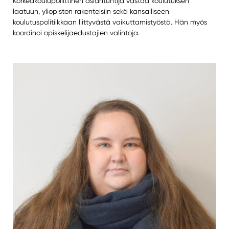
Korkeakoulupoliittinen asiantuntija vastaa koulutuksen
laatuun, yliopiston rakenteisiin sekä kansalliseen
koulutuspolitiikkaan liittyvästä vaikuttamistyöstä. Hän myös
koordinoi opiskelijaedustajien valintoja.