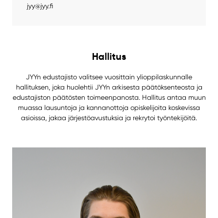
jyy@jyy.fi
Hallitus
JYYn edustajisto valitsee vuosittain ylioppilaskunnalle
hallituksen, joka huolehtii JYYn arkisesta päätöksenteosta ja
edustajiston päätösten toimeenpanosta. Hallitus antaa muun
muassa lausuntoja ja kannanottoja opiskelijoita koskevissa
asioissa, jakaa järjestöavustuksia ja rekrytoi työntekijöitä.