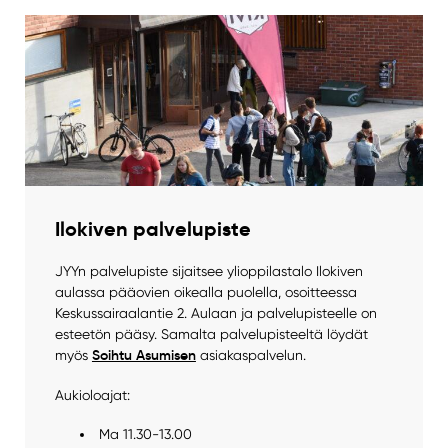
Ilokiven palvelupiste
JYYn palvelupiste sijaitsee ylioppilastalo Ilokiven
aulassa pääovien oikealla puolella, osoitteessa
Keskussairaalantie 2. Aulaan ja palvelupisteelle on
esteetön pääsy. Samalta palvelupisteeltä löydät
Soihtu Asumisen
myös
asiakaspalvelun.
Aukioloajat:
Ma 11.30-13.00