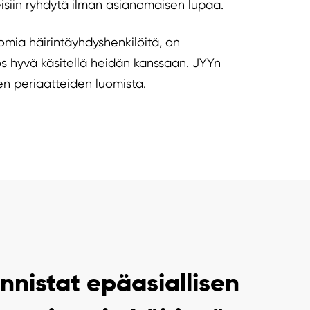
isiin ryhdytä ilman asianomaisen lupaa.
e omia häirintäyhdyshenkilöitä, on
s hyvä käsitellä heidän kanssaan. JYYn
en periaatteiden luomista.
nnistat epäasiallisen