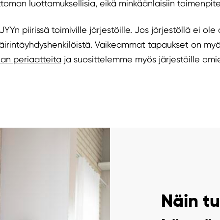
oman luottamuksellisia, eikä minkäänlaisiin toimenpite
n piirissä toimiville järjestöille. Jos järjestöllä ei ol
häirintäyhdyshenkilöistä. Vaikeammat tapaukset on myö
lan periaatteita
ja suosittelemme myös järjestöille omi
Näin tu