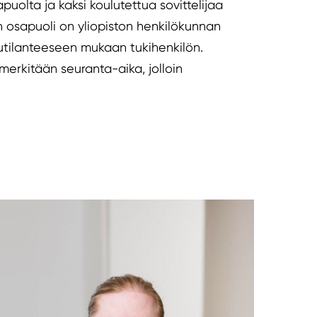
apuolta ja kaksi koulutettua sovittelijaa
en osapuoli on yliopiston henkilökunnan
lutilanteeseen mukaan tukihenkilön.
merkitään seuranta-aika, jolloin