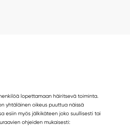
ä henkilöä lopettamaan häiritsevä toiminta.
 on yhtäläinen oikeus puuttua näissä
 esiin myös jälkikäteen joko suullisesti tai
seuraavien ohjeiden mukaisesti: