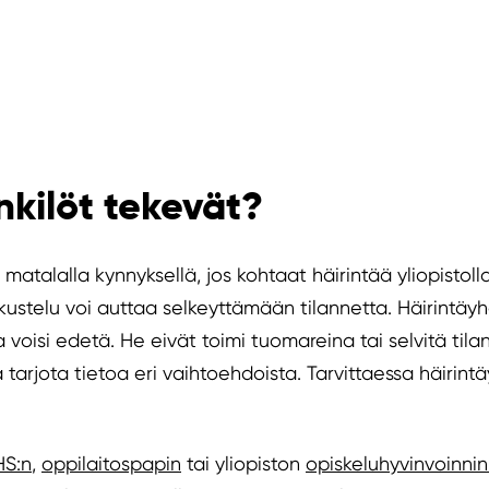
nkilöt tekevät?
 matalalla kynnyksellä, jos kohtaat häirintää yliopistol
skustelu voi auttaa selkeyttämään tilannetta. Häirintäy
voisi edetä. He eivät toimi tuomareina tai selvitä tila
ja tarjota tietoa eri vaihtoehdoista. Tarvittaessa häiri
HS:n
,
oppilaitospapin
tai yliopiston
opiskeluhyvinvoinnin