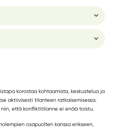
mistapa korostaa kohtaamista, keskustelua ja
se aktiivisesti tilanteen ratkaisemisessa.
iin, että konfliktitilanne ei enää toistu.
t molempien osapuolten kanssa erikseen,