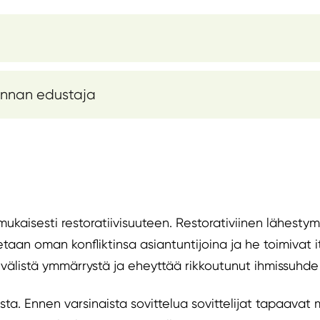
kunnan edustaja
ukaisesti restoratiivisuuteen. Restorativiinen lähesty
taan oman konfliktinsa asiantuntijoina ja he toimivat it
välistä ymmärrystä ja eheyttää rikkoutunut ihmissuhde n
ista. Ennen varsinaista sovittelua sovittelijat tapaava