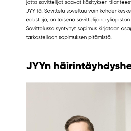
jotta sovittelijat saavat käsityksen tilantees
JYYltä. Sovittelu soveltuu vain kahdenkeske
edustaja, on toisena sovittelijana yliopist
Sovittelussa syntynyt sopimus kirjataan osa
tarkastellaan sopimuksen pitämistä.
JYYn häirintäyhdyshe