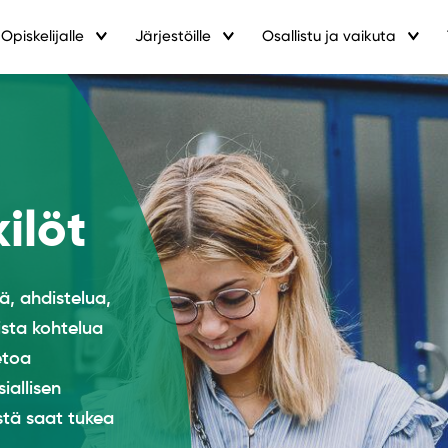
Opiskelijalle
Järjestöille
Osallistu ja vaikuta
ilöt
ä, ahdistelua,
ista kohtelua
ietoa
iallisen
stä saat tukea