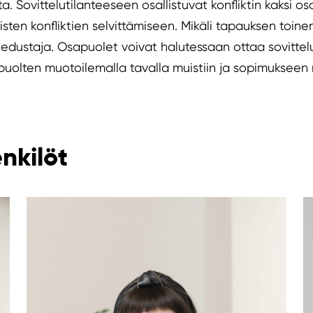
ta. Sovittelutilanteeseen osallistuvat konfliktin kaksi os
isten konfliktien selvittämiseen. Mikäli tapauksen toin
on edustaja. Osapuolet voivat halutessaan ottaa sovitte
puolten muotoilemalla tavalla muistiin ja sopimukseen 
nkilöt