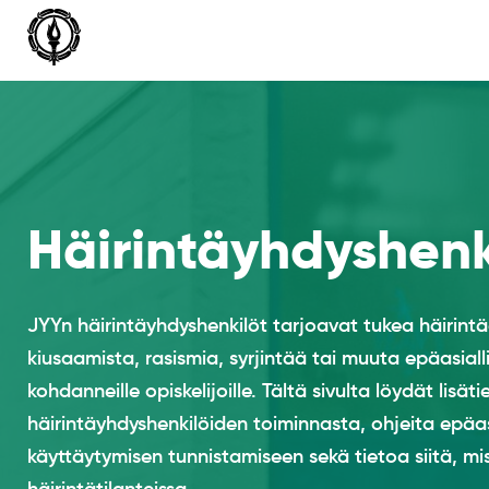
Siirry
sisältöön
Häirintäyhdyshenk
JYYn häirintäyhdyshenkilöt tarjoavat tukea häirintä
kiusaamista, rasismia, syrjintää tai muuta epäasiall
kohdanneille opiskelijoille. Tältä sivulta löydät lisät
häirintäyhdyshenkilöiden toiminnasta, ohjeita epäas
käyttäytymisen tunnistamiseen sekä tietoa siitä, mi
häirintätilanteissa.