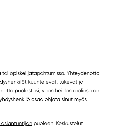
la tai opiskelijatapahtumissa. Yhteydenotto
hdyshenkilöt kuuntelevat, tukevat ja
nnetta puolestasi, vaan heidän roolinsa on
ntäyhdyshenkilö osaa ohjata sinut myös
 asiantuntijan
puoleen. Keskustelut