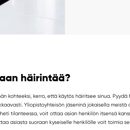
taan häirintää?
nän kohteeksi, kerro, että käytös häiritsee sinua. Pyyd
kkaavasti. Yliopistoyhteisön jäseninä jokaisella meistä
eti tilanteessa, voit ottaa asian henkilön itsensä kanssa
uttaa asiasta suoraan kyseiselle henkilölle voit toimia 