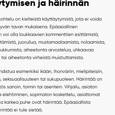
ytymisen ja häirinnän
ohtelu on kielteistä käyttäytymistä, jota ei voida
hyvän tavan mukaisena. Epäasiallinen
 voi olla loukkaavien kommenttien esittämistä,
istämistä, juoruilua, mustamaalaamista, nolaamista,
aukkumista, aiheetonta arvostelua, uhkaavaa
 tai aiheetonta virheistä muistuttamista.
hdistua esimerkiksi ikään, ihonväriin, mielipiteisiin,
 seksuaalisuuteen tai sukupuoleen. Häirintää on
s sanoin, toimin tai asentein. Vihjailu, asiaton
a elehtiminen, sopimaton koskettelu, asiattomat
a karkea puhe ovat häirintää. Epäasiallista
rintää ei tule sietää.