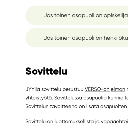
Jos toinen osapuoli on opiskelija
Jos toinen osapuoli on henkilö
Sovittelu
JYYllä sovittelu perustuu
VERSO-ohjelman
m
yhteistyötä. Sovittelussa osapuolia kunnioite
Sovittelun tavoitteena on lisätä osapuolten 
Sovittelu on luottamuksellista ja vapaaehto