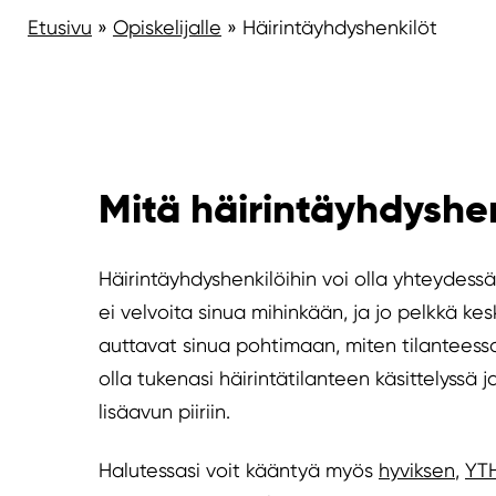
Etusivu
»
Opiskelijalle
»
Häirintäyhdyshenkilöt
Mitä häirintäyhdyshe
Häirintäyhdyshenkilöihin voi olla yhteydessä
ei velvoita sinua mihinkään, ja jo pelkkä ke
auttavat sinua pohtimaan, miten tilanteessa 
olla tukenasi häirintätilanteen käsittelyssä 
lisäavun piiriin.
Halutessasi voit kääntyä myös
hyviksen
,
YT