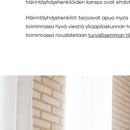
häirintäyhdyshenkilöiden kanssa ovat ehdott
Häirintäyhdyshenkilöt tarjoavat apua myös JYY
toiminnassa hyvä viestiä ylioppilaskunnan 
toiminnassa noudatetaan
turvallisemman ti