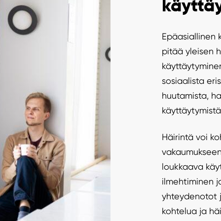
käyttä
Epäasiallinen k
pitää yleisen 
käyttäytyminen
sosiaalista er
huutamista, h
käyttäytymistä
Häirintä voi ko
vakaumukseen,
loukkaava käytö
ilmehtiminen j
yhteydenotot j
kohtelua ja häi