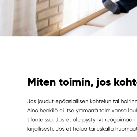
Miten toimin, jos koh
Jos joudut epäasiallisen kohtelun tai häirin
Aina henkilö ei itse ymmärrä toimivansa lou
tilanteissa. Jos et ole pystynyt reagoimaan h
kirjallisesti. Jos et halua tai uskalla huoma