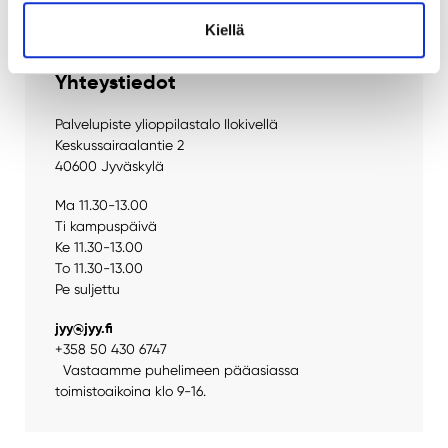
Kiellä
Yhteystiedot
Palvelupiste ylioppilastalo Ilokivellä
Keskussairaalantie 2
40600 Jyväskylä
Ma 11.30-13.00
Ti kampuspäivä
Ke 11.30-13.00
To 11.30-13.00
Pe suljettu
jyy@jyy.fi
+358 50 430 6747
Vastaamme puhelimeen pääasiassa
toimistoaikoina klo 9-16.