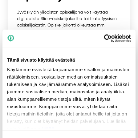
Jyväskylän yliopiston opiskelijana voit käyttää
digitaalista Slice-opiskelijakorttia tai tilata fyysisen
opiskelijakortin. Opiskelijakortti oikeuttaa mm.
opiskelijahintaisiin aterioihin ja joukkoliikenteen
alennuksiin.
Lue lisää
Tämä sivusto käyttää evästeitä
Käytämme evästeitä tarjoamamme sisällön ja mainosten
räätälöimiseen, sosiaalisen median ominaisuuksien
tukemiseen ja kävijämäärämme analysoimiseen. Lisäksi
Hyödylliset linkit
jaamme sosiaalisen median, mainosalan ja analytiikka-
alan kumppaneillemme tietoja siitä, miten käytät
sivustoamme. Kumppanimme voivat yhdistää näitä
Tilavaraukset
tietoja muihin tietoihin, joita olet antanut heille tai joita on
kerätty, kun olet käyttänyt heidän palvelujaan. Lue lisää
evästeistämme
täältä.
Jylkkäri