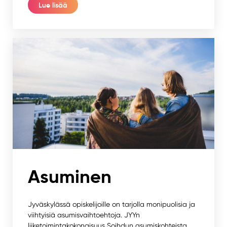
Lue lisää
Asuminen
Jyväskylässä opiskelijoille on tarjolla monipuolisia ja
viihtyisiä asumisvaihtoehtoja. JYYn
liiketoimintakokonaisuus Soihdun asumiskohteista