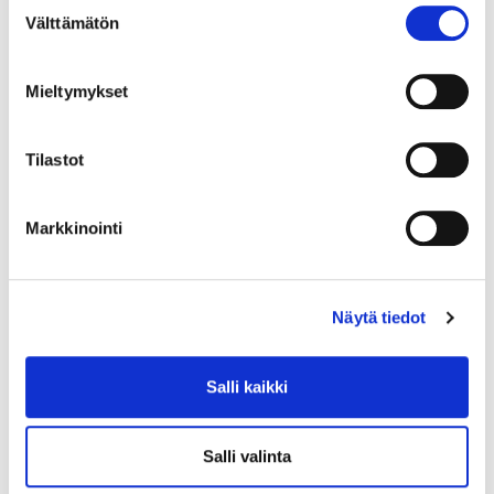
Suostumuksen
Välttämätön
valinta
Opiskelijan oikeudet ja velvollisuudet
Mieltymykset
Hyvinvointi
Tilastot
Asuntopalsta
Markkinointi
Jyytiset
Näytä tiedot
Salli kaikki
Salli valinta