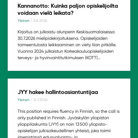
Kannanotto: Kuinka paljon opiskelijoilta
voidaan vielä leikata?
Yleinen
/ 3.8.2026
Kirjoitus on julkaistu alunperin Keskisuomalaisessa
30.7.2026 mielipidekirjoituksena. Opiskelijoiden
toimeentulosta leikkaaminen on viety liian pitkälle.
Vuonna 2024 julkaistun Korkeakouluopiskelijoiden
terveys- ja hyvinvointitutkimuksen (KOTT)…
JYY hakee hallintoasiantuntijaa
Yleinen
/ 31.7.2026
This position requires fluency in Finnish, so the call is
only published in Finnish. Jyväskylän yliopiston
ylioppilaskunta (JYY) on noin 13 500 yliopisto-
opiskelijan julkisoikeudellinen yhteisö, joka toimii
jäsenistönsä edunvalvonta- ja…