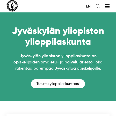
Siirry
EN
sisältöön
Avaa
haku
Jyväskylän yliopiston
ylioppilaskunta
Jyväskylän yliopiston ylioppilaskunta on
opiskelijoiden oma etu- ja palvelujärjestö, joka
rakentaa parempaa Jyväskylää opiskelijoille.
Tutustu ylioppilaskuntaasi