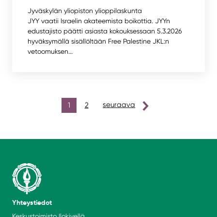
Jyväskylän yliopiston ylioppilaskunta
JYY vaatii Israelin akateemista boikottia. JYYn
edustajisto päätti asiasta kokouksessaan 5.3.2026
hyväksymällä sisällöltään Free Palestine JKL:n
vetoomuksen...
artikkelien
1
2
seuraava
sivutus
Yhteystiedot
Keskustoimisto Ilokivellä