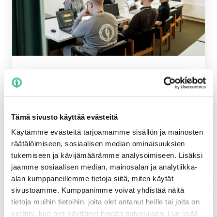
JYY hakee viestintäharjoittelijaa syksylle
2026
Yleinen
/ 4.5.2026
Tämä sivusto käyttää evästeitä
The position requires fluency in Finnish, therefore the
notice is only posted in Finnish. Etsimme
Käytämme evästeitä tarjoamamme sisällön ja mainosten
viestintäharjoittelijaa palkalliseen harjoitteluun
räätälöimiseen, sosiaalisen median ominaisuuksien
syyslukukaudelle. Harjoittelun on suunniteltu
tukemiseen ja kävijämäärämme analysoimiseen. Lisäksi
alkavan 10.8.2026 ja kestävän...
jaamme sosiaalisen median, mainosalan ja analytiikka-
alan kumppaneillemme tietoja siitä, miten käytät
sivustoamme. Kumppanimme voivat yhdistää näitä
tietoja muihin tietoihin, joita olet antanut heille tai joita on
kerätty, kun olet käyttänyt heidän palvelujaan. Lue lisää