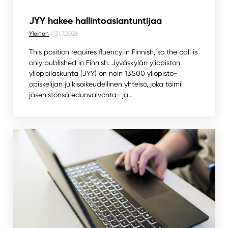
JYY hakee hallintoasiantuntijaa
Yleinen
/ 31.7.2026
This position requires fluency in Finnish, so the call is
only published in Finnish. Jyväskylän yliopiston
ylioppilaskunta (JYY) on noin 13 500 yliopisto-
opiskelijan julkisoikeudellinen yhteisö, joka toimii
jäsenistönsä edunvalvonta- ja...