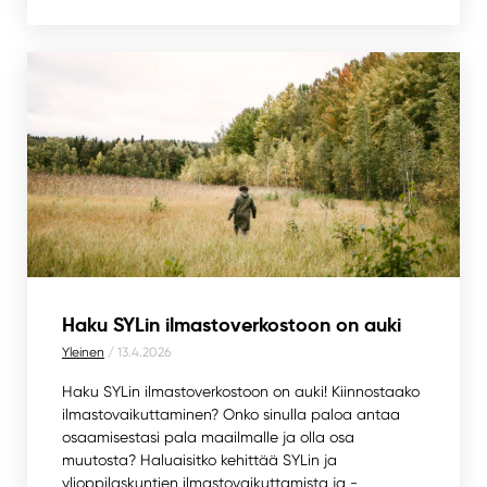
Haku SYLin ilmastoverkostoon on auki
Yleinen
/ 13.4.2026
Haku SYLin ilmastoverkostoon on auki! Kiinnostaako
ilmastovaikuttaminen? Onko sinulla paloa antaa
osaamisestasi pala maailmalle ja olla osa
muutosta? Haluaisitko kehittää SYLin ja
ylioppilaskuntien ilmastovaikuttamista ja -