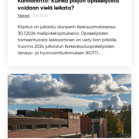
Kannanotto: Kuinka paljon opiskelijoilta
voidaan vielä leikata?
Yleinen
/ 3.8.2026
Kirjoitus on julkaistu alunperin Keskisuomalaisessa
30.7.2026 mielipidekirjoituksena. Opiskelijoiden
toimeentulosta leikkaaminen on viety liian pitkälle.
Vuonna 2024 julkaistun Korkeakouluopiskelijoiden
terveys- ja hyvinvointitutkimuksen (KOTT)...