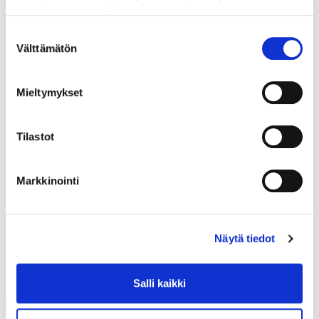
evästeistämme
täältä.
Suostumuksen
Välttämätön
valinta
Mieltymykset
Tilastot
Jyväskylän Ylioppilaslehti hakee
toimitusharjoittelijaa syksylle 2026
Yleinen
/ 21.4.2026
Markkinointi
Harjoittelun kesto on kolmesta neljään kuukautta.
Tehtävä on kokopäiväinen, mikä tarkoittaa 37,5
tunnin viikkotyöaikaa. Harjoittelu ajoittuu
Näytä tiedot
lähtökohtaisesti syyskuun alun ja tammikuun välille.
Tarkempi ajankohta on sovittavissa....
Salli kaikki