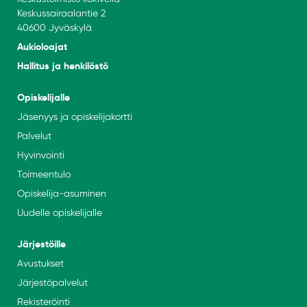
Keskussairaalantie 2
40600 Jyväskylä
Aukioloajat
Hallitus ja henkilöstö
Opiskelijalle
Jäsenyys ja opiskelijakortti
Palvelut
Hyvinvointi
Toimeentulo
Opiskelija-asuminen
Uudelle opiskelijalle
Järjestöille
Avustukset
Järjestöpalvelut
Rekisteröinti