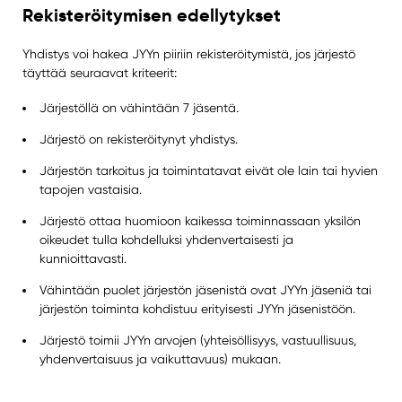
Rekisteröitymisen edellytykset
Yhdistys voi hakea JYYn piiriin rekisteröitymistä, jos järjestö
täyttää seuraavat kriteerit:
Järjestöllä on vähintään 7 jäsentä.
Järjestö on rekisteröitynyt yhdistys.
Järjestön tarkoitus ja toimintatavat eivät ole lain tai hyvien
tapojen vastaisia.
Järjestö ottaa huomioon kaikessa toiminnassaan yksilön
oikeudet tulla kohdelluksi yhdenvertaisesti ja
kunnioittavasti.
Vähintään puolet järjestön jäsenistä ovat JYYn jäseniä tai
järjestön toiminta kohdistuu erityisesti JYYn jäsenistöön.
Järjestö toimii JYYn arvojen (yhteisöllisyys, vastuullisuus,
yhdenvertaisuus ja vaikuttavuus) mukaan.