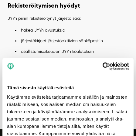
Rekisteröitymisen hyödyt
JYYn piiriin rekisteröitynyt järjestö saa:
hakea JYYn avustuksia
järjestökirjeet järjestöaktiivien sähköpostiin
osallistumisoikeuden JYYn koulutuksiin
mahdollisuuden varata yliopiston tiloja
neuvontaa jäsenpalvelu- ja järjestöasiantuntijalta
esittelyn JYYn verkkosivujen järjestölistaan
Tämä sivusto käyttää evästeitä
hallitukselle kulkukorttioikeudet ainejärjestötilaan
Käytämme evästeitä tarjoamamme sisällön ja mainosten
kautensa ajaksi (koskee vain ainejärjestöjä)
räätälöimiseen, sosiaalisen median ominaisuuksien
muita erikseen ilmoitettavia järjestöpalveluita
tukemiseen ja kävijämäärämme analysoimiseen. Lisäksi
jaamme sosiaalisen median, mainosalan ja analytiikka-
alan kumppaneillemme tietoja siitä, miten käytät
sivustoamme. Kumppanimme voivat yhdistää näitä