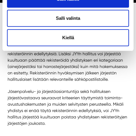
Salli valinta
Rekisteröitymisestä päättäminen
JYYn hallitus käsittelee kaikki hakemukset ja päättää,
Kiellä
rekisteröidäänkö yhdistys JYYn piirissä toimivaksi järjestöksi.
Hallitus voi hylätä hakemuksen, mikäli yhdistys ei täytä
rekisteröinnin edellytyksiä. Lisäksi JYYn hallitus voi järjestöä
kuultuaan päättää rekisteröidä yhdistyksen eri kategoriaan
(ainejärjestöksi tai harrastejärjestöksi) kuin mitä hakemuksessa
on esitetty. Rekisteröinnin hyväksymisen jälkeen järjestön
hallituslaiset lisätään relevanteille sähköpostilistoille.
Jäsenpalvelu- ja järjestöasiantuntija sekä hallituksen
järjestövastaava seuraavat kriteerien täyttymistä toiminta-
avustushakemusten ja muiden selvitysten perusteella. Mikäli
yhdistys ei enää täytä rekisteröinnin edellytyksiä, voi JYYn
hallitus järjestöä kuultuaan poistaa yhdistyksen rekisteröityjen
järjestöjen joukosta.