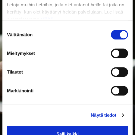
tietoja muihin tietoihin, joita olet antanut heille tai joita on
kerätty, kun olet käyttänyt heidän palvelujaan. Lue lisää
evästeistämme
täältä.
Suostumuksen
Välttämätön
valinta
Mieltymykset
Tilastot
Markkinointi
Näytä tiedot
Salli kaikki