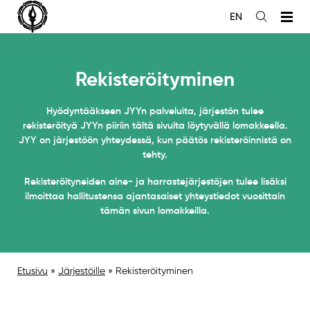
Siirry
EN
sisältöön
Avaa
haku
Rekisteröityminen
Hyödyntääkseen JYYn palveluita, järjestön tulee
rekisteröityä JYYn piiriin tältä sivulta löytyvällä lomakkeella.
JYY on järjestöön yhteydessä, kun päätös rekisteröinnistä on
tehty.
Rekisteröityneiden aine- ja harrastejärjestöjen tulee lisäksi
ilmoittaa hallitustensa ajantasaiset yhteystiedot vuosittain
tämän sivun lomakkeilla.
Etusivu
»
Järjestöille
»
Rekisteröityminen