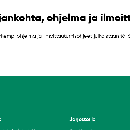
jankohta, ohjelma ja ilmoi
kempi ohjelma ja ilmoittautumisohjeet julkaistaan täl
e
Järjestöille