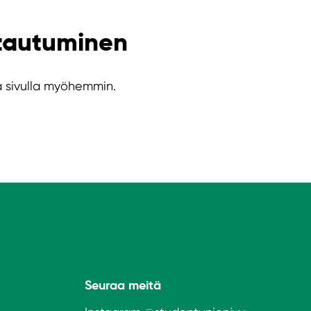
ttautuminen
lä sivulla myöhemmin.
Seuraa meitä