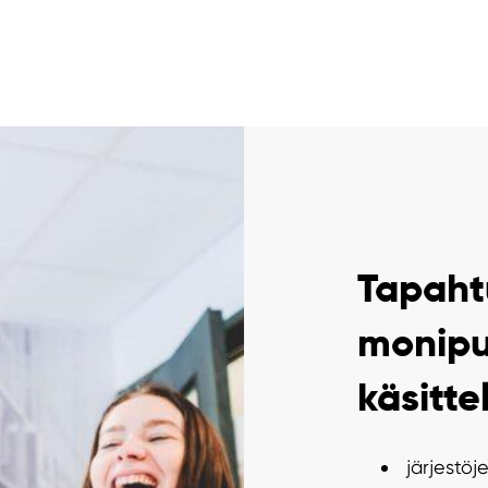
Tapaht
monipuo
käsitte
järjestöj