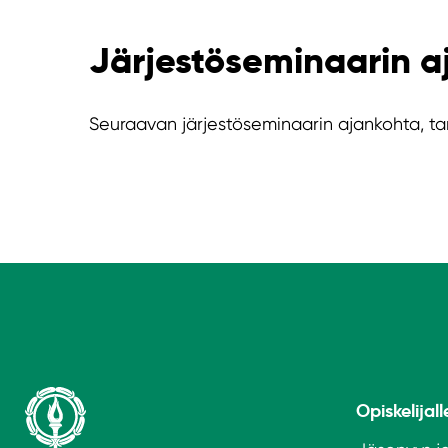
Järjestöseminaarin a
Seuraavan järjestöseminaarin ajankohta, tar
Opiskelijall