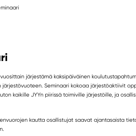
eminaari
ri
vuosittain järjestämä kaksipäiväinen koulutustapahtum
n järjestövuoteen. Seminaari kokoaa järjestöaktiivit 
 kaikille JYYn piirissä toimiville järjestöille, ja osall
envuorojen kautta osallistujat saavat ajantasaista tie
n.