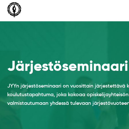
Siirry
sisältöön
Järjestöseminaari
JYYn järjestöseminaari on vuosittain järjestettävä
koulutustapahtuma, joka kokoaa opiskelijayhteisön 
valmistautumaan yhdessä tulevaan järjestövuoteen