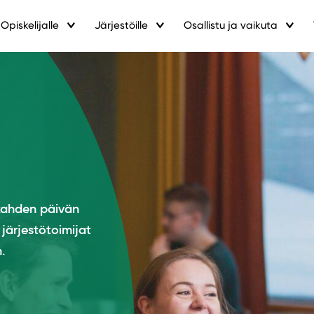
Opiskelijalle
Järjestöille
Osallistu ja vaikuta
 kahden päivän
järjestötoimijat
.