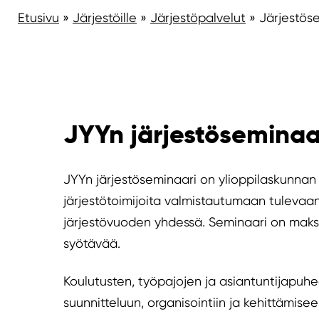
Etusivu
»
Järjestöille
»
Järjestöpalvelut
»
Järjestös
JYYn järjestöseminaa
JYYn järjestöseminaari on ylioppilaskunnan 
järjestötoimijoita valmistautumaan tulevaa
järjestövuoden yhdessä. Seminaari on maksuton
syötävää.
Koulutusten, työpajojen ja asiantuntijapuhe
suunnitteluun, organisointiin ja kehittämisee