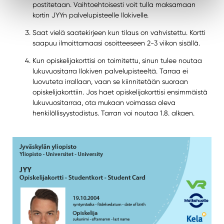
postitetaan. Vaihtoehtoisesti voit tulla maksamaan
kortin JYYn palvelupisteelle Ilokivelle.
Saat vielä saatekirjeen kun tilaus on vahvistettu. Kortti
saapuu ilmoittamaasi osoitteeseen 2-3 viikon sisällä.
Kun opiskelijakorttisi on toimitettu, sinun tulee noutaa
lukuvuositarra Ilokiven palvelupisteeltä. Tarraa ei
luovuteta irrallaan, vaan se kiinnitetään suoraan
opiskelijakorttiin. Jos haet opiskelijakorttisi ensimmäistä
lukuvuositarraa, ota mukaan voimassa oleva
henkilöllisyystodistus. Tarran voi noutaa 1.8. alkaen.