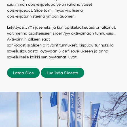
suurimman opiskelijaetupalvelun rahanarvoiset
opiskelijaedut. Slice toimii myös virallisena
opiskelijatunnisteena ympäri Suomen.
Liityttyäsi JYYn jäseneksi ja kun opiskeluoikeutesi on alkanut,
voit mennä osoitteeseen
slice.fi/jyy
aktivoimaan tunnuksesi.
Aktivoinnin jälkeen saat
sähköpostiisi Slicen aktivointitunnukset. Kirjaudu tunnuksilla
sovelluskaupasta löytyvään Slice.fi sovellukseen ja anna
sovellukselle kaikki sen pyytämät luvat.
Lataa Slice
Lue lisää Slicesta