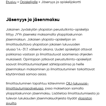
Etusivu
»
Opiskelijalle
»
Jäsenyys ja opiskelijakortti
Jäsenyys ja jäsenmaksu
Jokainen Jyväskylän yliopiston perustutkinto-opiskelija
liittyy JYYn jäseneksi maksamalla ylioppilaskunnan
jäsenmaksun. Jokaisen yliopisto-opiskelijan on
ilmoittauduttava yliopistoon jokaisen lukuvuoden
alussa 1.4.-31.7. välisenä aikana. Uudet opiskelijat ottavat
paikkansa vastaan ja ilmoittautuvat saamiensa ohjeiden
mukaisesti. Opintojaan jatkavat perustutkinto-opiskelijat
saavat ilmoittautumisohjeet sähköpostiinsa ja heille
jäsenmaksun maksaminen ja ilmoittautuminen tarkoittavat
käytännössä samaa asiaa.
Ilmoittautuminen tapahtuu kätevimmin
OILI-lukuvuosi-
ilmoittautumispalvelussa
, jossa maksetaan samalla
ylioppilaskunnan jäsenmaksu. Lisätietoa ilmoittautumisesta ja
tulevan lukukauden jäsenmaksuohjeista löydät
yliopiston
sivuilta
.