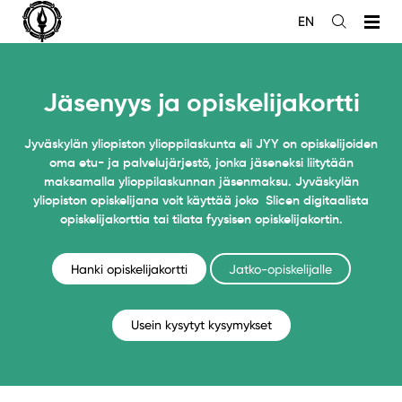
Siirry
EN
sisältöön
Avaa
haku
Jäsenyys ja opiskelijakortti
Jyväskylän yliopiston ylioppilaskunta eli JYY on opiskelijoiden
oma etu- ja palvelujärjestö, jonka jäseneksi liitytään
maksamalla ylioppilaskunnan jäsenmaksu. Jyväskylän
yliopiston opiskelijana voit käyttää joko Slicen digitaalista
opiskelijakorttia tai tilata fyysisen opiskelijakortin.
Hanki opiskelijakortti
Jatko-opiskelijalle
Usein kysytyt kysymykset