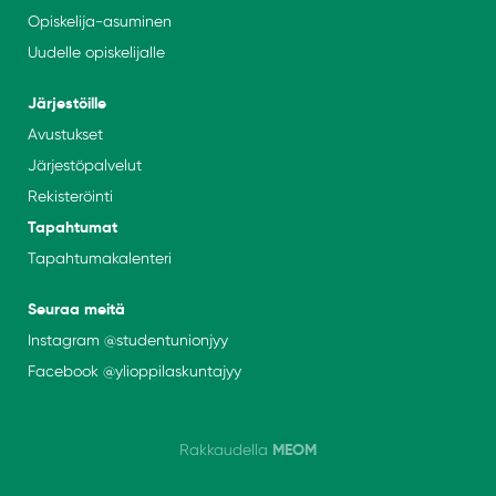
Opiskelija-asuminen
Uudelle opiskelijalle
Järjestöille
Avustukset
Järjestöpalvelut
Rekisteröinti
Tapahtumat
Tapahtumakalenteri
Seuraa meitä
Instagram
@studentunionjyy
Facebook @
ylioppilaskuntajyy
MEOM
Rakkaudella