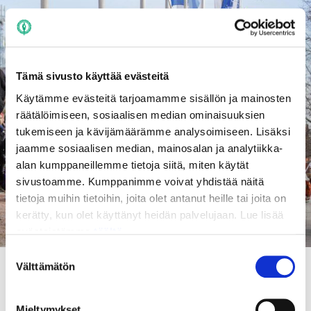
Tämä sivusto käyttää evästeitä
Käytämme evästeitä tarjoamamme sisällön ja mainosten
räätälöimiseen, sosiaalisen median ominaisuuksien
tukemiseen ja kävijämäärämme analysoimiseen. Lisäksi
jaamme sosiaalisen median, mainosalan ja analytiikka-
alan kumppaneillemme tietoja siitä, miten käytät
sivustoamme. Kumppanimme voivat yhdistää näitä
tietoja muihin tietoihin, joita olet antanut heille tai joita on
kerätty, kun olet käyttänyt heidän palvelujaan. Lue lisää
evästeistämme
täältä.
Suostumuksen
Välttämätön
valinta
Digitaalisen opiskelijakortin vaihtaminen
uuteen puhelimeen
Mieltymykset