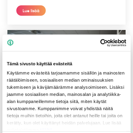
Lue lisää
Tämä sivusto käyttää evästeitä
Käytämme evästeitä tarjoamamme sisällön ja mainosten
räätälöimiseen, sosiaalisen median ominaisuuksien
tukemiseen ja kävijämäärämme analysoimiseen. Lisäksi
jaamme sosiaalisen median, mainosalan ja analytiikka-
alan kumppaneillemme tietoja siitä, miten käytät
Liikunta-appro
sivustoamme. Kumppanimme voivat yhdistää näitä
tietoja muihin tietoihin, joita olet antanut heille tai joita on
Liikunta-approilla korkeakouluopiskelijat pääsevät
kerätty, kun olet käyttänyt heidän palvelujaan. Lue lisää
osallistumaan liikuntakokeiluihin eri puolilla
evästeistämme
täältä.
Jyväskylää ja keräämään suoritusmerkkejä