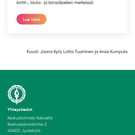
kortti-, lauta- ja konsolipelien merkeissä.
Lue lisää
Kuvat: Joona Kyrö, Lotta Tuominen ja Anssi Kumpula
Yhteystiedot
Keskustoimisto Ilokivellä
Keskussairaalantie 2
40600 Jyväskylä