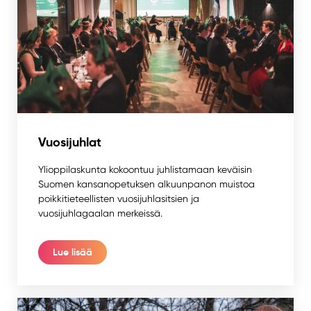
Vuosijuhlat
Ylioppilaskunta kokoontuu juhlistamaan keväisin
Suomen kansanopetuksen alkuunpanon muistoa
poikkitieteellisten vuosijuhlasitsien ja
vuosijuhlagaalan merkeissä.
Lue lisää