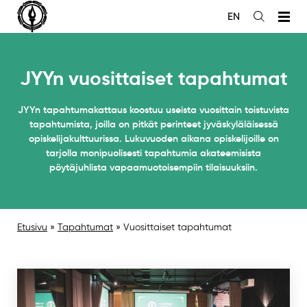
Siirry
EN
sisältöön
Avaa
haku
JYYn vuosittaiset tapahtumat
JYYn tapahtumakattaus koostuu useista vuosittain toistuvista
tapahtumista, joilla on pitkät perinteet jyväskyläläisessä
opiskelijakulttuurissa. Lukuvuoden aikana opiskelijoille on
tarjolla monipuolisesti tapahtumia akateemisista
pöytäjuhlista vapaamuotoisempiin tilaisuuksiin.
Etusivu
»
Tapahtumat
»
Vuosittaiset tapahtumat