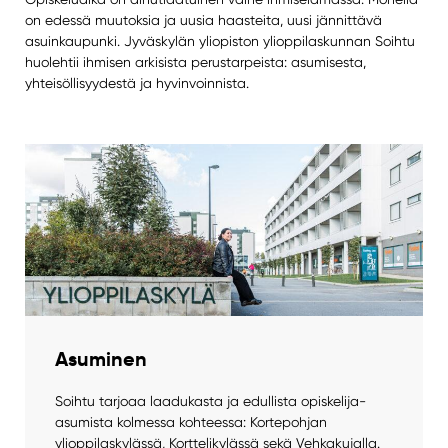
on edessä muutoksia ja uusia haasteita, uusi jännittävä
asuinkaupunki. Jyväskylän yliopiston ylioppilaskunnan Soihtu
huolehtii ihmisen arkisista perustarpeista: asumisesta,
yhteisöllisyydestä ja hyvinvoinnista.
Asuminen
Soihtu tarjoaa laadukasta ja edullista opiskelija-
asumista kolmessa kohteessa: Kortepohjan
ylioppilaskylässä, Korttelikylässä sekä Vehkakujalla.