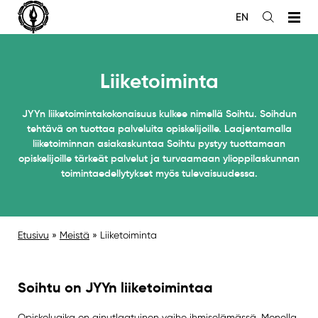
Siirry
EN
sisältöön
Avaa
haku
Liiketoiminta
JYYn liiketoimintakokonaisuus kulkee nimellä Soihtu. Soihdun
tehtävä on tuottaa palveluita opiskelijoille. Laajentamalla
liiketoiminnan asiakaskuntaa Soihtu pystyy tuottamaan
opiskelijoille tärkeät palvelut ja turvaamaan ylioppilaskunnan
toimintaedellytykset myös tulevaisuudessa.
Etusivu
»
Meistä
»
Liiketoiminta
Soihtu on JYYn liiketoimintaa
Opiskeluaika on ainutlaatuinen vaihe ihmiselämässä. Monella