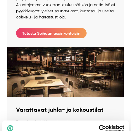
Asuntojemme vuokraan kuuluu sähkön ja netin lisäksi
pyykkivuorot, yleiset saunavuorot, kuntosali ja useita
opiskelu- ja harrastustiloja.
Tutustu Soihdun asuinkohteisiin
Varattavat juhla- ja kokoustilat
Rentukan ja Ilokiven yhteydessä on vuokrattavia
kokous- ja juhlatiloja, jotka tarjoavat inspiroivan