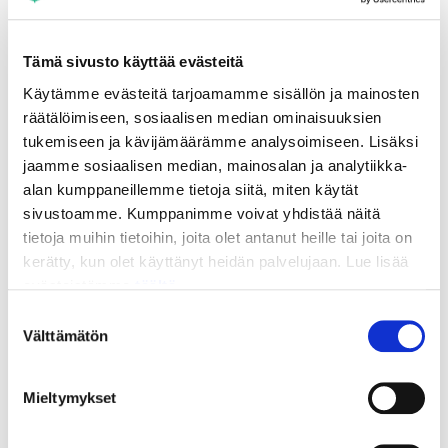
ympäristön kokouksille, juhlahetkille ja yhteiselle
ajanvietolle. Varaukset teet helposti Soihdun
verkkokaupasta.
Tämä sivusto käyttää evästeitä
Käytämme evästeitä tarjoamamme sisällön ja mainosten
Tutustu varattaviin tiloihin
räätälöimiseen, sosiaalisen median ominaisuuksien
tukemiseen ja kävijämäärämme analysoimiseen. Lisäksi
jaamme sosiaalisen median, mainosalan ja analytiikka-
alan kumppaneillemme tietoja siitä, miten käytät
sivustoamme. Kumppanimme voivat yhdistää näitä
Soihdun tarina
tietoja muihin tietoihin, joita olet antanut heille tai joita on
kerätty, kun olet käyttänyt heidän palvelujaan. Lue lisää
JYY aloitti Kortepohjan ylioppilaskylän rakentamisen 1960-
luvun puolivälissä. Alkuvuosien rakentamista ajoi voimakas
evästeistämme
täältä.
tarve ratkaista kaupungin opiskelija-asuntopulaa.
Suostumuksen
Vuosikymmenten kuluessa laajentuneesta toiminnasta
Välttämätön
valinta
muodostui liiketoimintakokonaisuus, joka kulkee tänä päivänä
nimellä Soihtu.
Mieltymykset
Tutustu Soihdun tarinaan