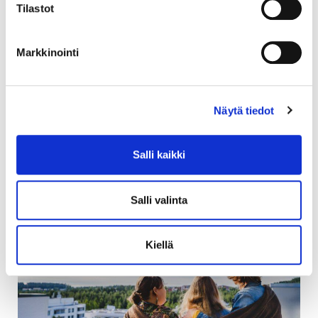
Tilastot
Soihtu kehittää palveluita ja
kaupunginosia asukkaiden kanssa
Markkinointi
Soihtu kehittää kokonaisia palveluympäristöjä noudattaen
kestävän kehityksen periaatteita. Luomme edellytyksiä
yhteisöllisyydelle ja elinikäiselle oppimiselle. Aluekehityksen
Näytä tiedot
keskiössä ovat hyvinvoivat asukkaat, monipuolinen asumisen
tarjonta sekä toimivat ja monipuoliset arkea sujuvoittavat
palvelut.
Salli kaikki
Lue lisää rakennuttamisestamme
Salli valinta
Kiellä