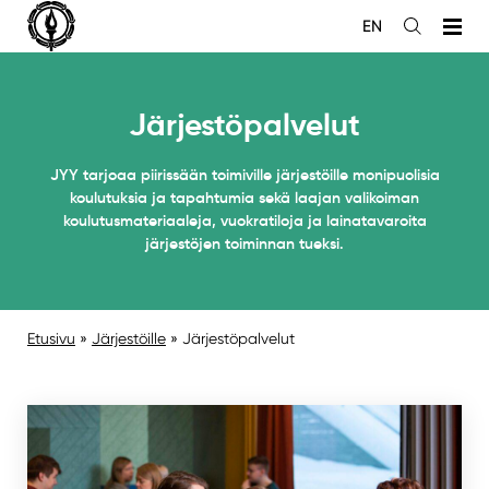
Siirry
EN
sisältöön
Avaa
haku
Järjestöpalvelut
JYY tarjoaa piirissään toimiville järjestöille monipuolisia
koulutuksia ja tapahtumia sekä laajan valikoiman
koulutusmateriaaleja, vuokratiloja ja lainatavaroita
järjestöjen toiminnan tueksi.
Etusivu
»
Järjestöille
»
Järjestöpalvelut