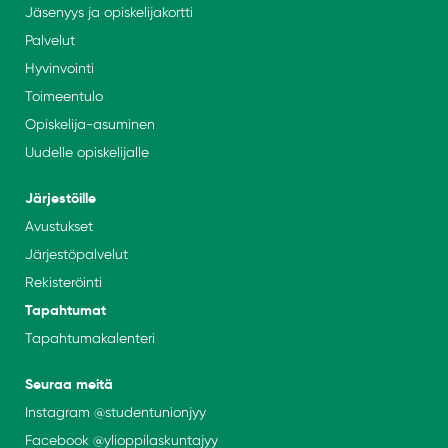
Jäsenyys ja opiskelijakortti
Palvelut
Hyvinvointi
Toimeentulo
Opiskelija-asuminen
Uudelle opiskelijalle
Järjestöille
Avustukset
Järjestöpalvelut
Rekisteröinti
Tapahtumat
Tapahtumakalenteri
Seuraa meitä
Instagram
@studentunionjyy
Facebook @
ylioppilaskuntajyy