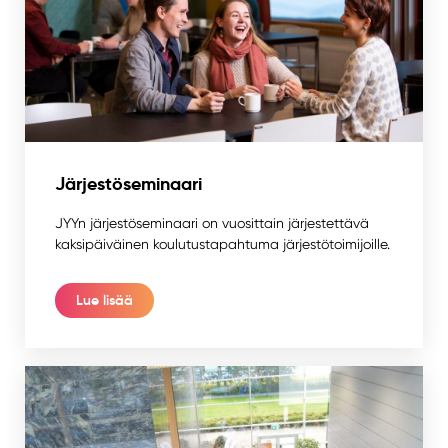
Järjestöseminaari
JYYn järjestöseminaari on vuosittain järjestettävä
kaksipäiväinen koulutustapahtuma järjestötoimijoille.
Lue lisää