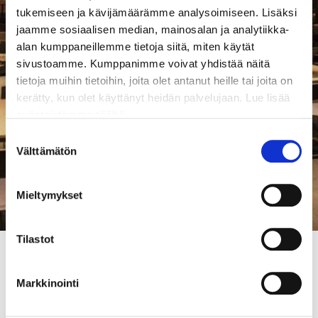
tukemiseen ja kävijämäärämme analysoimiseen. Lisäksi
jaamme sosiaalisen median, mainosalan ja analytiikka-
alan kumppaneillemme tietoja siitä, miten käytät
sivustoamme. Kumppanimme voivat yhdistää näitä
tietoja muihin tietoihin, joita olet antanut heille tai joita on
kerätty, kun olet käyttänyt heidän palvelujaan. Lue lisää
evästeistämme
täältä.
Suostumuksen
Välttämätön
valinta
Mieltymykset
Tilastot
Foorumit
Markkinointi
JYY kokoaa piirissään toimivien järjestöjen aktiiveja yhteen