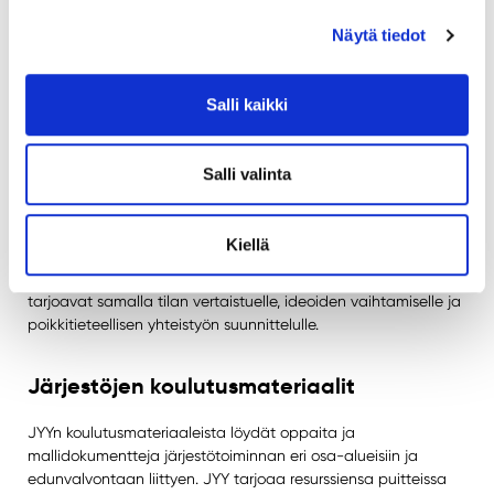
foorumeissa, joissa saman pestin toimijat pääsevät
verkostoitumaan ja keskustelemaan ajankohtaisista
Näytä tiedot
järjestötoiminnan teemoista. Foorumit kokoontuvat
lukukausien aikana noin kerran kuukaudessa, ja tarkemmat
aikataulut ilmoitetaan järjestökirjeessä.
Salli kaikki
Foorumeissa käsitellään monipuolisesti järjestötoiminnan eri
osa-alueita, kuten johtamista, edunvalvontaa, hyvinvointia ja
Salli valinta
yhdenvertaisuutta. Keskusteluissa pureudutaan ajankohtaisiin
ilmiöihin eri vastuualueiden näkökulmasta ja nostetaan esiin
teemoja, joista osallistujat saavat tukea omaan rooliinsa
Kiellä
järjestötoimijana. Näitä voivat olla esimerkiksi kestävä kehitys,
kansainvälisyys, viestintä ja tapahtumatuotanto. Foorumit
tarjoavat samalla tilan vertaistuelle, ideoiden vaihtamiselle ja
poikkitieteellisen yhteistyön suunnittelulle.
Järjestöjen koulutusmateriaalit
JYYn koulutusmateriaaleista löydät oppaita ja
mallidokumentteja järjestötoiminnan eri osa-alueisiin ja
edunvalvontaan liittyen. JYY tarjoaa resurssiensa puitteissa