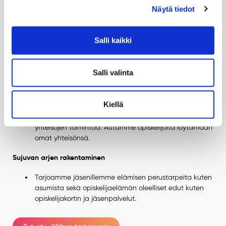
Näytä tiedot
Rakentava vaikuttamistyö
Teemme suunnitelmallista, näkyvää ja
Salli kaikki
päämäärätietoista vaikuttamistyötä, jonka kohteina
ovat mm. kaupunki, yliopisto, ja ylioppilaskunnan
laajempi ympäristö.
Salli valinta
Yhteisöjen rakentaminen
Kiellä
Olemme yhteisöjen yhteisö, joka mahdollistaa ja
koordinoi piirissään toimivien järjestöjen ja muiden
yhteisöjen toimintaa. Autamme opiskelijoita löytämään
omat yhteisönsä.
Sujuvan arjen rakentaminen
Tarjoamme jäsenillemme elämisen perustarpeita kuten
asumista sekä opiskelijaelämän oleelliset edut kuten
opiskelijakortin ja jäsenpalvelut.