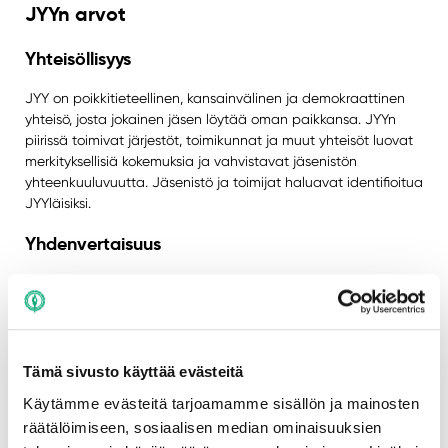
JYYn arvot
Yhteisöllisyys
JYY on poikkitieteellinen, kansainvälinen ja demokraattinen
yhteisö, josta jokainen jäsen löytää oman paikkansa. JYYn
piirissä toimivat järjestöt, toimikunnat ja muut yhteisöt luovat
merkityksellisiä kokemuksia ja vahvistavat jäsenistön
yhteenkuuluvuutta. Jäsenistö ja toimijat haluavat identifioitua
JYYläisiksi.
Yhdenvertaisuus
Kaikilla JYYn jäsenillä on yhdenvertaiset mahdollisuudet
osallistua ylioppilaskunnan toimintaan ja päätöksentekoon
sekä käyttää ylioppilaskunnan palveluita. JYY toimii
aktiivisesti ehkäistäkseen syrjintää ja edistääkseen
esteettömyyttä, yhdenvertaisuutta ja tasa-arvoa. JYY on
Tämä sivusto käyttää evästeitä
feministinen ja antirasistinen organisaatio.
Käytämme evästeitä tarjoamamme sisällön ja mainosten
Vastuullisuus
räätälöimiseen, sosiaalisen median ominaisuuksien