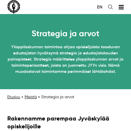
Siirry
EN
sisältöön
Avaa
haku
Strategia ja arvot
Ylioppilaskunnan toimintaa ohjaa opiskelijoista koostuvan
edustajiston hyväksymä strategia ja edustajistokauden
painopisteet. Strategia määrittelee ylioppilaskunnan arvot ja
toimintaperiaatteet, joista on juonnettu JYYn visio. Nämä
muodostavat toimintamme perimmäiset lähtökohdat.
Etusivu
»
Meistä
»
Strategia ja arvot
Rakennamme parempaa Jyväskylää
opiskelijoille