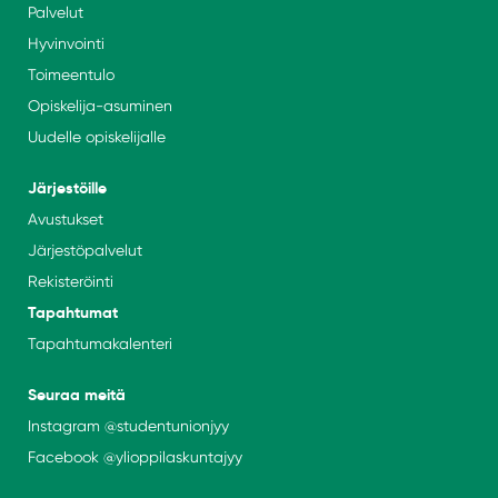
Palvelut
Hyvinvointi
Toimeentulo
Opiskelija-asuminen
Uudelle opiskelijalle
Järjestöille
Avustukset
Järjestöpalvelut
Rekisteröinti
Tapahtumat
Tapahtumakalenteri
Seuraa meitä
Instagram
@studentunionjyy
Facebook @
ylioppilaskuntajyy