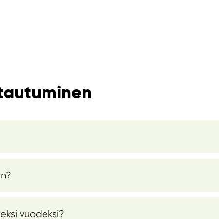
ttautuminen
an?
leksi vuodeksi?