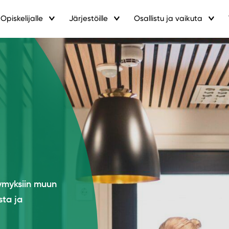
Opiskelijalle
Järjestöille
Osallistu ja vaikuta
symyksiin muun
sta ja