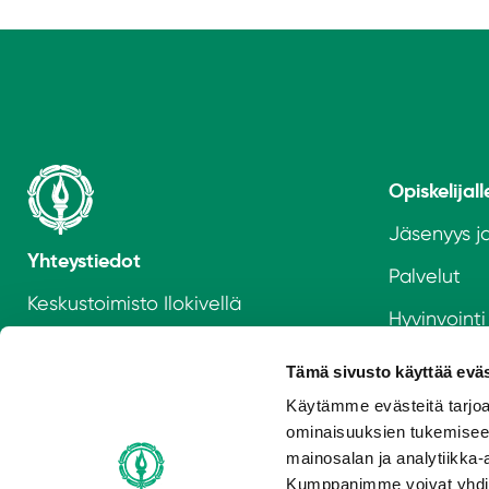
Opiskelijall
Jäsenyys ja
Yhteystiedot
Palvelut
Keskustoimisto Ilokivellä
Hyvinvointi
Keskussairaalantie 2
Toimeentu
40600 Jyväskylä
Tämä sivusto käyttää eväs
Opiskelija
Käytämme evästeitä tarjoa
Aukioloajat
ominaisuuksien tukemisee
Uudelle opi
Hallitus ja henkilöstö
mainosalan ja analytiikka-
Kumppanimme voivat yhdistää 