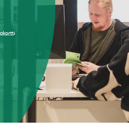
jakortt
i