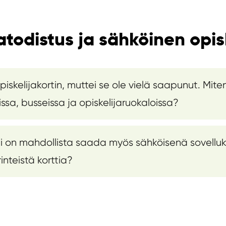
atodistus ja sähköinen opisk
piskelijakortin, muttei se ole vielä saapunut. Mite
ssa, busseissa ja opiskelijaruokaloissa?
tti on mahdollista saada myös sähköisenä sovelluk
nteistä korttia?