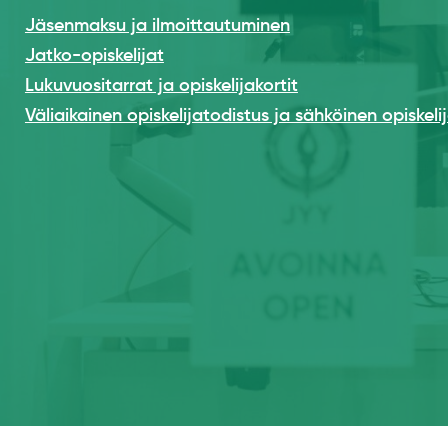
Jäsenmaksu ja ilmoittautuminen
Jatko-opiskelijat
Lukuvuositarrat ja opiskelijakortit
Väliaikainen opiskelijatodistus ja sähköinen opiskeli