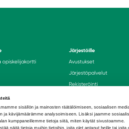
e
Järjestöille
 opiskelijakortti
Avustukset
Järjestöpalvelut
Rekisteröinti
Tapahtumat
lo
teitä
-asuminen
Tapahtumakalenteri
mamme sisällön ja mainosten räätälöimiseen, sosiaalisen medi
n ja kävijämäärämme analysoimiseen. Lisäksi jaamme sosiaali
skelijalle
alan kumppaneillemme tietoja siitä, miten käytät sivustoamme.
näitä tietoja muihin tietoihin, joita olet antanut heille tai joita 