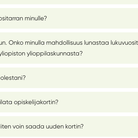
sitarran minulle?
Onko minulla mahdollisuus lunastaa lukuvuositarr
yliopiston ylioppilaskunnasta?
olestani?
tilata opiskelijakortin?
Miten voin saada uuden kortin?