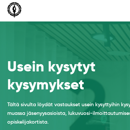
Siirry
sisältöön
Usein kysytyt
kysymykset
Tältä sivulta löydät vastaukset usein kysyttyihin ky
muassa jäsenyysasioista, lukuvuosi-ilmoittautumise
opiskelijakortista.