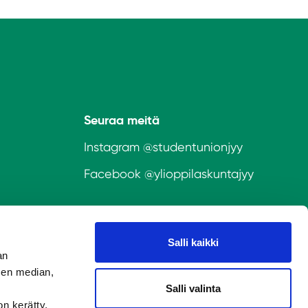
Seuraa meitä
Instagram
@studentunionjyy
Facebook @
ylioppilaskuntajyy
Salli kaikki
an
sen median,
Salli valinta
on kerätty,