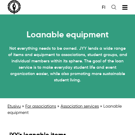
Siirry
FI
sisältöön
Open
the
search
Loanable equipment
Not everything needs to be owned. JYY lends a wide range
of items and equipment to associations, student groups, and
individual members within its sphere. The goal of the loan
service is to make everyday student life and event
organization easier, while also promoting more sustainable
student living.
Etusivu
»
For associations
»
Association services
»
Loanable
equipment
JYY’s loanable items