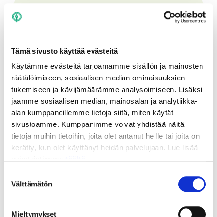
Board games
Reusable tablewear
Tämä sivusto käyttää evästeitä
Käytämme evästeitä tarjoamamme sisällön ja mainosten
räätälöimiseen, sosiaalisen median ominaisuuksien
Outdoor games and sports
tukemiseen ja kävijämäärämme analysoimiseen. Lisäksi
jaamme sosiaalisen median, mainosalan ja analytiikka-
equipment
alan kumppaneillemme tietoja siitä, miten käytät
sivustoamme. Kumppanimme voivat yhdistää näitä
tietoja muihin tietoihin, joita olet antanut heille tai joita on
Hiking equipment
kerätty, kun olet käyttänyt heidän palvelujaan. Lue lisää
evästeistämme
täältä.
Suostumuksen
Other
Välttämätön
valinta
Mieltymykset