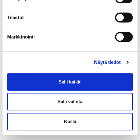
Tilastot
Markkinointi
Näytä tiedot
Loanable items at Kortepohja
Student Village
Salli kaikki
At Rentukka, you will find a loan vending machine
from which you can rent various items, ranging from
Salli valinta
a sewing machine to a textile cleaner and tools.
More information: info@rentukka.fi
Kiellä