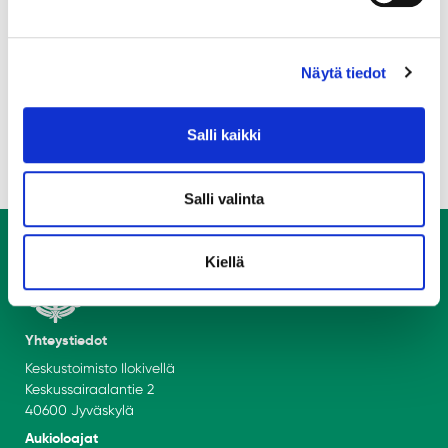
Lassi Karjalainen
Board member responsible for partnerships
lassi.karjalainen@jyy.fi
Näytä tiedot
Salli kaikki
Salli valinta
Kiellä
Yhteystiedot
Keskustoimisto Ilokivellä
Keskussairaalantie 2
40600 Jyväskylä
Aukioloajat