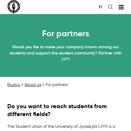
Siirry
FI
sisältöön
Open
the
search
For partners
Would you like to make your company known among our
students and support the student community? Partner with
JYY!
Etusivu
»
About us
»
For partners
Do you want to reach students from
different fields?
The Student Union of the University of Jyväskylä (JYY) is a