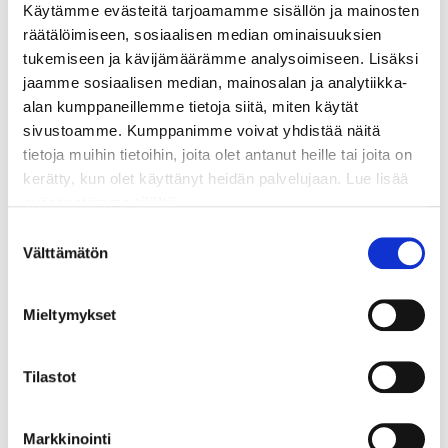
Käytämme evästeitä tarjoamamme sisällön ja mainosten
Info screens
räätälöimiseen, sosiaalisen median ominaisuuksien
tukemiseen ja kävijämäärämme analysoimiseen. Lisäksi
jaamme sosiaalisen median, mainosalan ja analytiikka-
Social media
alan kumppaneillemme tietoja siitä, miten käytät
sivustoamme. Kumppanimme voivat yhdistää näitä
tietoja muihin tietoihin, joita olet antanut heille tai joita on
Student card Slice
kerätty, kun olet käyttänyt heidän palvelujaan. Lue lisää
evästeistämme
täältä.
Suostumuksen
Välttämätön
Media card
valinta
Mieltymykset
Tilastot
Contact us!
Markkinointi