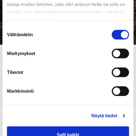
tietoja muihin tietoihin, joita olet antanut heille tai joita on
kerätty, kun olet käyttänyt heidän palvelujaan. Lue lisää
evästeistämme
täältä.
Suostumuksen
Välttämätön
valinta
Mieltymykset
Interdisciplinary event calendar
Tilastot
Markkinointi
Näytä tiedot
Salli kaikki